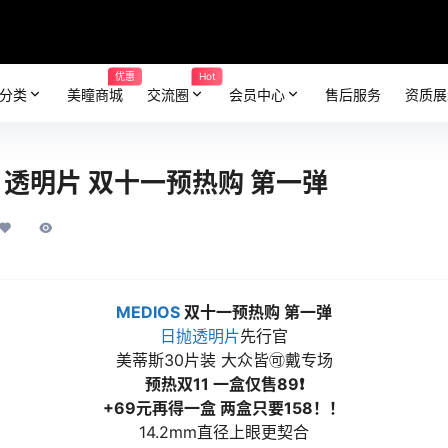
优惠
Hot
分类
美瞳商城
交流圈
会员中心
售后服务
资质展
s 透明片 双十一预热购 第一弹
MEDIOS
双十一预热购 第一弹
日抛
透明片
先行官
美蒂斯30片装 大众皆🉑戴专场
预热双11 一盒仅售89❗
+69元再得一盒 两盒只要158！！
14.2mm直径上眼更契合