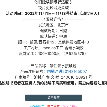
依旧延续顶级舒适度💧
镜片更轻薄更柔软
活动时间：2022年11月1日～11月3号结束 活动仅三天！
========⭐发货详情⭐========
发货地区：北京市
佩戴周期：日抛
默认快递：中通
顺丰：新疆/西藏补15，其他停发地区补10
工厂材质：medios工厂 含硅水凝胶
度数范围：100~1000度 （含525/575）
产品名称：软性亲水接触镜
产品注册证号：
国械注进20143165007
广审编号：沪械广审(文)第 240610-20921 号
品说明书或者在医务人员的指导下购买和使用，禁忌内容或注意
关于购买
☞点击购买
|
新品推荐
|
加入会员☜