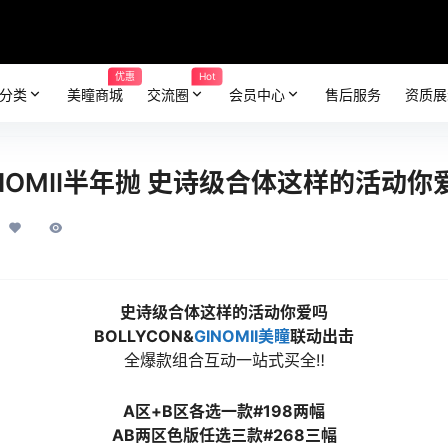
优惠
Hot
分类
美瞳商城
交流圈
会员中心
售后服务
资质展
GINOMII半年抛 史诗级合体这样的活动你
史诗级合体这样的活动你爱吗
BOLLYCON&
GINOMII美瞳
联动出击
全爆款组合互动一站式买全‼
A区+B区各选一款#198两幅
AB两区色版任选三款#268三幅