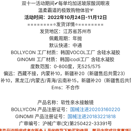
双十一活动期间✔每单均加送玻尿酸润眼液
温柔霸道的极致购物体验➰
活动时间：2022年10月24日-11月12日
========⭐发货详情⭐========
发货地区：江苏省苏州市
佩戴周期：年抛
默认快递：中通
BOLLYCON 工厂材质：韩国VOCOL工厂 含硅水凝胶
GINOMII 工厂材质：韩国icodi工厂 含硅水凝胶
度数范围：0-800度，无525/575
偏远：西藏不接，内蒙补10，新疆补20（新疆售后共需23）
补10，黑龙江/内蒙古/青海/云南补15，新疆补20（新疆售后共
Ems：不合作
产品名称：软性亲水接触镜
BOLLYCON 产品注册证号：
国械注进20203160220
GINOMII 产品注册证号：
国械注进20183221818
广审编号：沪械广审(文)第250422-33391号
读产品说明书或者在医务人员的指导下购买和使用，禁忌内容或注意事项