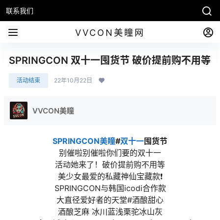
联系我们
VVCON美瞳网
SPRINGCON 双十一囤货节 破价提前购不用等
活动结束
22年10月22日
VVCON美瞳
SPRINGCON美瞳
#
双十一
囤货节
别催啦别催啦你们要的双十一
活动她来了！破价提前购不用等
美少女最爱的私藏神仙宝藏款❗️
SPRINGCON与韩国icodi合作款
大直径爱好者的天堂#酒酿甜心
酒酿芝麻 冰川蓝浅栗驼冰山灰