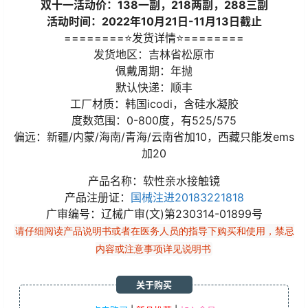
双十一活动价：138一副，218两副，288三副
活动时间：2022年10月21日-11月13日截止
========⭐发货详情⭐========
发货地区：吉林省松原市
佩戴周期：年抛
默认快递：顺丰
工厂材质：韩国icodi，含硅水凝胶
度数范围：0-800度，有525/575
偏远：新疆/内蒙/海南/青海/云南省加10，西藏只能发ems
加20
产品名称：软性亲水接触镜
产品注册证：
国械注进20183221818
广审编号：辽械广审(文)第230314-01899号
请仔细阅读产品说明书或者在医务人员的指导下购买和使用，禁忌
内容或注意事项详见说明书
关于购买