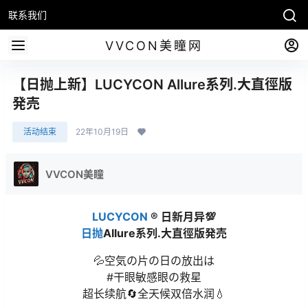
联系我们
VVCON美瞳网
【日抛上新】LUCYCON Allure系列.大直徑版
発売
活动结束
22年10月19日
VVCON美瞳
LUCYCON
® 日新月异💯
日抛
Allure系列.大直徑版発売
💦空気の片の日の放出は
#干眼敏感眼の救星
超长续航🔄全天候双倍水润💧