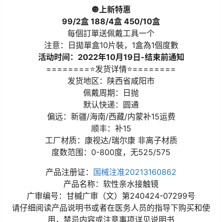
🔘上新特惠
99/2盒 188/4盒 450/10盒
每個訂單送佩戴工具一个
注意：日拋單盒10片裝，1盒為1個度數
活动时间：2022年10月19日-结束前通知
========⭐发货详情⭐========
发货地区：陕西省咸阳市
佩戴周期：日抛
默认快递：圆通
偏远：新疆/海南/西藏/内蒙补15运费
顺丰：补15
工厂材质：康视达/瑞尔康 非离子材质
度数范围：0-800度，无525/575
产品注册证：
国械注准20213160862
产品名称：软性亲水接触镜
广审编号：甘槭广审（文）第240424-07299号
请仔细阅读产品说明书或者在医务人员的指导下购买和使
用，禁忌内容或注意事项详见说明书