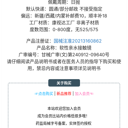
佩戴周期：日抛
默认快递：圆通/部分邮政 不接受指定
偏远：新疆/西藏/内蒙补邮费10，顺丰补18
工厂材质：康视达工厂 非离子材质
度数范围：0-800度，无525/575
产品注册证：
国械注准20213160862
产品名称：软性亲水接触镜
广审编号：甘械广审(文)第240912-09640号
请仔细阅读产品说明书或者在医务人员的指导下购买和使
用，禁忌内容或注意事项详见说明书
关于购买
☞点击购买
|
新品推荐
|
加入会员☜
本站欢迎您加入会员
成为会员比站内价格低很多哦！
药监局械字号备案，实体签约授权