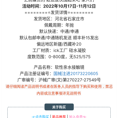
活动时间：2022年10月17日-11月12日
========⭐发货详情⭐========
发货地区：河北省石家庄市
佩戴周期：年抛
默认快递：中通/申通
默认包邮申通/中通随机发送 顺丰补15发出
偏远地区新疆/西藏补20
工厂材质：ick工厂 硅水凝胶
度数范围：0-800度，无525/575
产品名称：软性亲水接触镜
产品注册证编号：
国械注进20173220605
广审编号：沪械广审(文)第270227-27549号
请仔细阅读产品说明书或者在医务人员的指导下购买和使用，禁忌
内容或注意事项详见说明书
关于购买
☞点击购买
|
新品推荐
|
加入会员☜