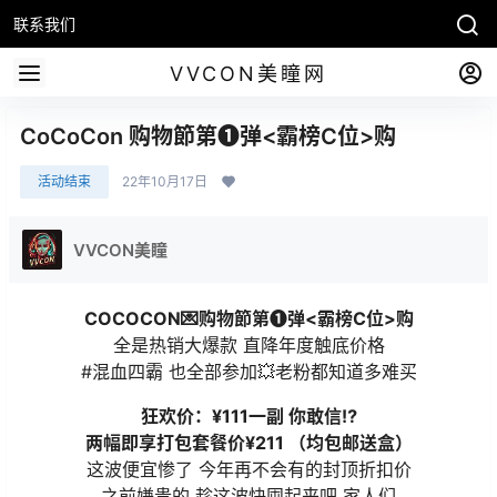
联系我们
VVCON美瞳网
CoCoCon 购物節第❶弹<霸榜C位>购
活动结束
22年10月17日
VVCON美瞳
COCOCON💌购物節第❶弹<霸榜C位>购
全是热销大爆款 直降年度触底价格
#混血四霸 也全部参加💥老粉都知道多难买
狂欢价：¥111一副 你敢信⁉️
两幅即享打包套餐价¥211 （均包邮送盒）
这波便宜惨了 今年再不会有的封顶折扣价
之前嫌贵的 趁这波快囤起来吧 家人们