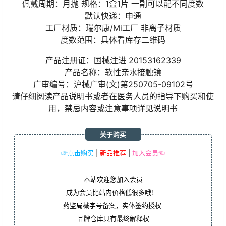
佩戴周期：月抛 规格：1盒1片 一副可以配不同度数
默认快递：申通
工厂材质：瑞尔康/Mi工厂 非离子材质
度数范围：具体看库存二维码
产品注册证：国械注进 20153162339
产品名称：软性亲水接触镜
广审编号：沪械广审(文)第250705-09102号
请仔细阅读产品说明书或者在医务人员的指导下购买和使
用，禁忌内容或注意事项详见说明书
关于购买
☞点击购买
|
新品推荐
|
加入会员☜
本站欢迎您加入会员
成为会员比站内价格低很多哦！
药监局械字号备案，实体签约授权
品牌仓库具有最终解释权