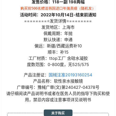
发售价格：118一副 198两幅
购买前500名赠送韩国进口年抛美瞳（随机发）
活动时间：2022年10月14日-结束前通知
========⭐发货详情⭐========
发货地区：上海市
佩戴周期：年抛
默认快递：申通
偏远：新疆/西藏运费补10
顺丰：补15
工厂材质：ttop工厂 含硅水凝胶
度数范围：0-800度，无525/575
产品注册证：
国械注准20193160254
产品名称：软性亲水接触镜
广审编号：豫械广审(文)第240427-04378号
请仔细阅读产品说明书或者在医务人员的指导下购买和使
用，禁忌内容或注意事项详见说明书
关于购买