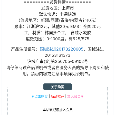
========⭐发货详情⭐========
发货地区：上海市
默认快递：申通快递
（偏远地区：新疆/西藏/青海/内蒙古补10元）
顺丰：江浙沪12元，其他20元 EMS：全国20元
工厂材质：韩国多个工厂 含硅水凝胶
度数范围：0-1000度，有525/575
产品注册证号：
国械注进20173220605
、国械注进
20153161373
沪械广审(文)第250705-09102号
请仔细阅读产品说明书或者在医务人员的指导下购买和使
用，禁忌内容或注意事项详见说明书。
关于购买
☞点击购买
|
新品推荐
|
加入会员☜
本站欢迎您加入会员