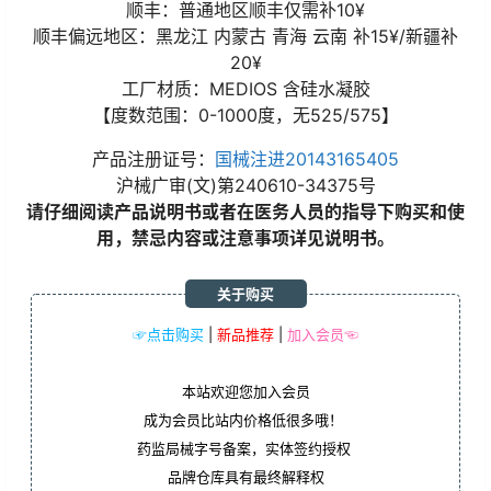
顺丰：普通地区顺丰仅需补10¥
顺丰偏远地区：黑龙江 内蒙古 青海 云南 补15¥/新疆补
20¥
工厂材质：MEDIOS 含硅水凝胶
【度数范围：0-1000度，无525/575】
产品注册证号：
国械注进20143165405
沪械广审(文)第240610-34375号
请仔细阅读产品说明书或者在医务人员的指导下购买和使
用，禁忌内容或注意事项详见说明书。
关于购买
☞点击购买
|
新品推荐
|
加入会员☜
本站欢迎您加入会员
成为会员比站内价格低很多哦！
药监局械字号备案，实体签约授权
品牌仓库具有最终解释权