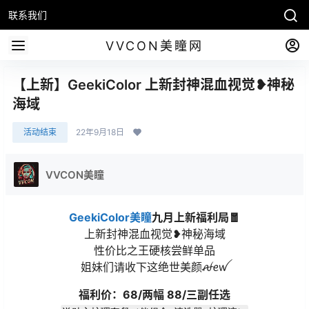
联系我们
VVCON美瞳网
【上新】GeekiColor 上新封神混血视觉❥神秘
海域
活动结束
22年9月18日
VVCON美瞳
GeekiColor美瞳
九月上新福利局🧧
上新封神混血视觉❥神秘海域
性价比之王硬核尝鲜单品
姐妹们请收下这绝世美颜ꫛꫀꪝ
福利价：68/两幅 88/三副任选