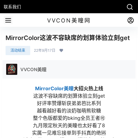
联系我们
VVCON美瞳网
MirrorColor这波不容缺席的划算体验立刻get
活动结束
22年9月17日
VVCON美瞳
MirrorColor美瞳
大招火热上线
这波不容缺席的划算体验立刻get
好评率赞爆斩获弟弟芭比系列
越看越好看的淡奶咖萌熊软糖
整个色版都爱的bking全员王者🉑
九月限定秋天的美瞳也太好看了8
实属一见难忘接单到手抖真的绝🆘