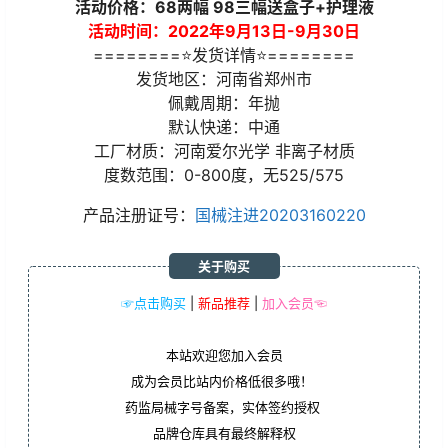
活动价格：68两幅 98三幅送盒子+护理液
活动时间：2022年9月13日-9月30日
========⭐发货详情⭐========
发货地区：河南省郑州市
佩戴周期：年抛
默认快递：中通
工厂材质：河南爱尔光学 非离子材质
度数范围：0-800度，无525/575
产品注册证号：
国械注进20203160220
关于购买
☞点击购买
|
新品推荐
|
加入会员☜
本站欢迎您加入会员
成为会员比站内价格低很多哦！
药监局械字号备案，实体签约授权
品牌仓库具有最终解释权