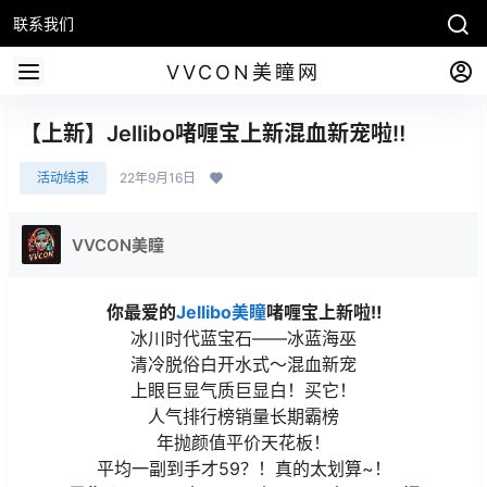
联系我们
VVCON美瞳网
【上新】Jellibo啫喱宝上新混血新宠啦‼
活动结束
22年9月16日
VVCON美瞳
你最爱的
Jellibo美瞳
啫喱宝上新啦‼
冰川时代蓝宝石——冰蓝海巫
清冷脱俗白开水式～混血新宠
上眼巨显气质巨显白！买它！
人气排行榜销量长期霸榜
年抛颜值平价天花板！
平均一副到手才59？！真的太划算~！