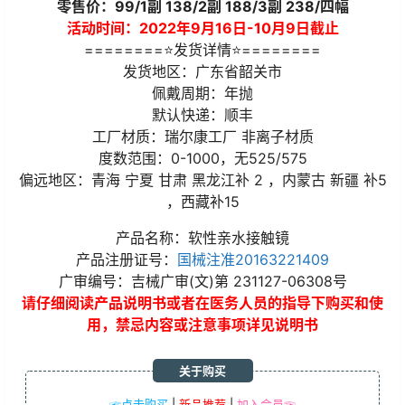
零售价：99/1副 138/2副 188/3副 238/四幅
活动时间：2022年9月16日-10月9日截止
========⭐发货详情⭐========
发货地区：广东省韶关市
佩戴周期：年抛
默认快递：顺丰
工厂材质：瑞尔康工厂 非离子材质
度数范围：0-1000，无525/575
偏远地区：青海 宁夏 甘肃 黑龙江补 2 ，内蒙古 新疆 补5
，西藏补15
产品名称：软性亲水接触镜
产品注册证号：
国械注准20163221409
广审编号：吉械广审(文)第 231127-06308号
请仔细阅读产品说明书或者在医务人员的指导下购买和使
用，禁忌内容或注意事项详见说明书
关于购买
☞点击购买
|
新品推荐
|
加入会员☜