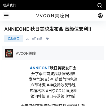
联系我们
VVCON美瞳网
ANNIEONE 秋日美貌发布会 高颜值安利‼️
活动结束
22年9月14日
VVCON美瞳
ANNIEONE
秋日美貌发布会
开学季专首波高颜值安利‼️
发酵气泡 #苏打蓝莓气泡色调
冷萃冰泥 #神级特效灰珍珠
焦糖格巫 #日杂CD混血浅瞳
银河拌饭 #自带满级电力值
十年资深高光瞳颜控网红怒推的神仙款