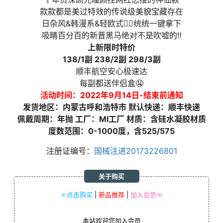
款款都是美过特效的传说级美貌宝藏存在
日杂风&韩漫系&轻欧式🧚‍♀️统统一键拿下
吸睛百分百的新晋黑马绝对不是吹嘘的‼️
上新限时特价
138/1副 238/2副 298/3副
顺丰航空️安心极速达
每副都送伴侣盒🤤
活动时间：2022年9月14日-结束前通知
发货地区：内蒙古呼和浩特市 默认快递：顺丰快递
佩戴周期：年抛 工厂：MI工厂 材质：含硅水凝胶材质
度数范围：0-1000度，含525/575
注册证编号：
国械注进20173226801
关于购买
☞点击购买
|
新品推荐
|
加入会员☜
本站欢迎您加入会员