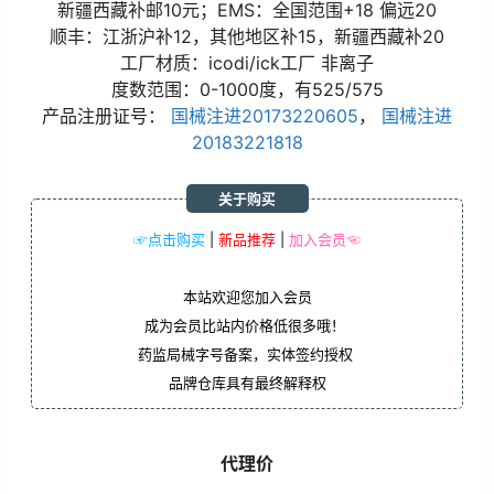
新疆西藏补邮10元；EMS：全国范围+18 偏远20
顺丰：江浙沪补12，其他地区补15，新疆西藏补20
工厂材质：icodi/ick工厂 非离子
度数范围：0-1000度，有525/575
产品注册证号：
国械注进20173220605
，
国械注进
20183221818
关于购买
☞点击购买
|
新品推荐
|
加入会员☜
本站欢迎您加入会员
成为会员比站内价格低很多哦！
药监局械字号备案，实体签约授权
品牌仓库具有最终解释权
代理价