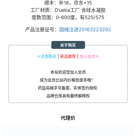
顺丰：补18，京东+15
工厂材质：D’ueba工厂 含硅水凝胶
度数范围：0-800度，有525/575
产品注册证号：
国械注进20163223292
关于购买
☞点击购买
|
新品推荐
|
加入会员☜
本站欢迎您加入会员
成为会员比站内价格低很多哦！
药监局械字号备案，实体签约授权
品牌仓库具有最终解释权
代理价