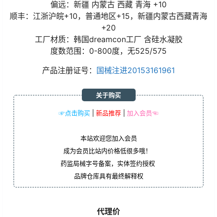
偏远：新疆 内蒙古 西藏 青海 +10
顺丰：江浙沪皖+10，普通地区+15，新疆内蒙古西藏青海
+20
工厂材质：韩国dreamcon工厂 含硅水凝胶
度数范围：0-800度，无525/575
产品注册证号：
国械注进20153161961
关于购买
☞点击购买
|
新品推荐
|
加入会员☜
本站欢迎您加入会员
成为会员比站内价格低很多哦！
药监局械字号备案，实体签约授权
品牌仓库具有最终解释权
代理价