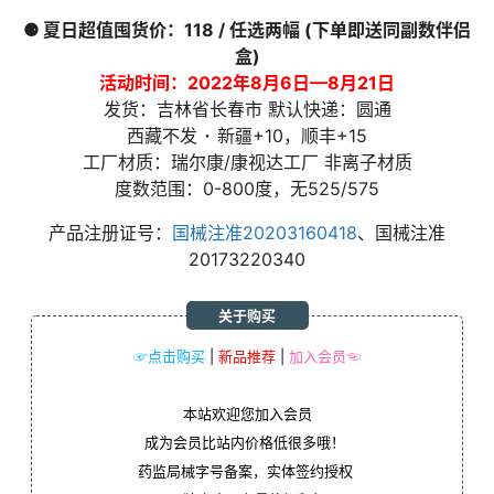
⚈ 夏日超值囤货价：118 / 任选两幅 (下单即送同副数伴侣
盒)
活动时间：2022年8月6日—8月21日
发货：吉林省长春市 默认快递：圆通
西藏不发 ･ 新疆+10，顺丰+15
工厂材质：瑞尔康/康视达工厂 非离子材质
度数范围：0-800度，无525/575
产品注册证号：
国械注准20203160418
、国械注准
20173220340
关于购买
☞点击购买
|
新品推荐
|
加入会员☜
本站欢迎您加入会员
成为会员比站内价格低很多哦！
药监局械字号备案，实体签约授权