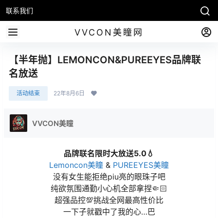
联系我们
VVCON美瞳网
【半年抛】LEMONCON&PUREEYES品牌联
名放送
活动结束
22年8月6日
VVCON美瞳
品牌联名限时大放送5.0💧
Lemoncon美瞳
&
PUREEYES美瞳
没有女生能拒绝piu亮的眼珠子吧
纯欲氛围通勤小心机全部拿捏🤏🏻
超强品控💯挑战全网最高性价比
一下子就戳中了我的心…巴