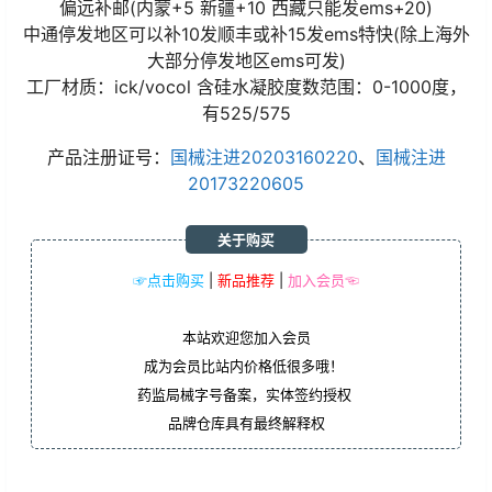
偏远补邮(内蒙+5 新疆+10 西藏只能发ems+20)
中通停发地区可以补10发顺丰或补15发ems特快(除上海外
大部分停发地区ems可发)
工厂材质：ick/vocol 含硅水凝胶度数范围：0-1000度，
有525/575
产品注册证号：
国械注进20203160220
、
国械注进
20173220605
关于购买
☞点击购买
|
新品推荐
|
加入会员☜
本站欢迎您加入会员
成为会员比站内价格低很多哦！
药监局械字号备案，实体签约授权
品牌仓库具有最终解释权