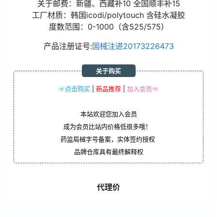
关于邮费：新疆、西藏补10 全国顺丰补15
工厂材质：韩国icodi/polytouch 含硅水凝胶
度数范围：0-1000（含525/575）
产品注册证号:
国械注进20173226473
关于购买
☞点击购买
|
新品推荐
|
加入会员☜
本站欢迎您加入会员
成为会员比站内价格低很多哦！
药监局械字号备案，实体签约授权
品牌仓库具有最终解释权
代理价