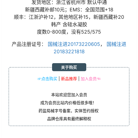
发货地区：浙江省杭州市 默认中通
新疆西藏补邮10元；EMS：全国范围+18
顺丰：江浙沪补12，其他地区补15，新疆西藏补20
韩产 含硅水凝胶
度数0-800度，没有525/575
产品注册证号：
国械注进20173220605
，
国械注进
20183221818
关于购买
☞点击购买
|
新品推荐
|
加入会员☜
本站欢迎您加入会员
成为会员比站内价格低很多哦！
药监局械字号备案，实体签约授权
品牌仓库具有最终解释权