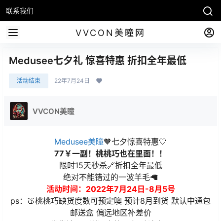
联系我们
VVCON美瞳网
Medusee七夕礼 惊喜特惠 折扣全年最低
活动结束
22年7月24日
VVCON美瞳
Medusee美瞳
🧡七夕惊喜特惠🤍
77￥一副！桃桃巧也在里面！！
限时15天秒杀🔗折扣全年最低
绝对不能错过的一波羊毛🦙
活动时间：2022年7月24日-8月5号
ps：🍑桃桃巧缺货度数可预定噢 预计8月到货 默认中通包
邮送盒 偏远地区补差价