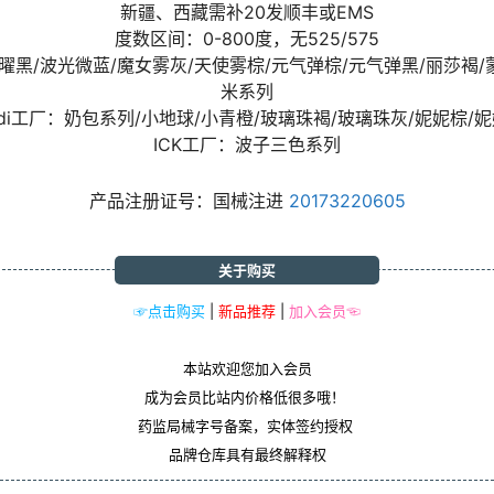
新疆、西藏需补20发顺丰或EMS
度数区间：0-800度，无525/575
光曜黑/波光微蓝/魔女雾灰/天使雾棕/元气弹棕/元气弹黑/丽莎褐
米系列
odi工厂：奶包系列/小地球/小青橙/玻璃珠褐/玻璃珠灰/妮妮棕/
ICK工厂：波子三色系列
产品注册证号：国械注进
20173220605
关于购买
☞点击购买
|
新品推荐
|
加入会员☜
本站欢迎您加入会员
成为会员比站内价格低很多哦！
药监局械字号备案，实体签约授权
品牌仓库具有最终解释权