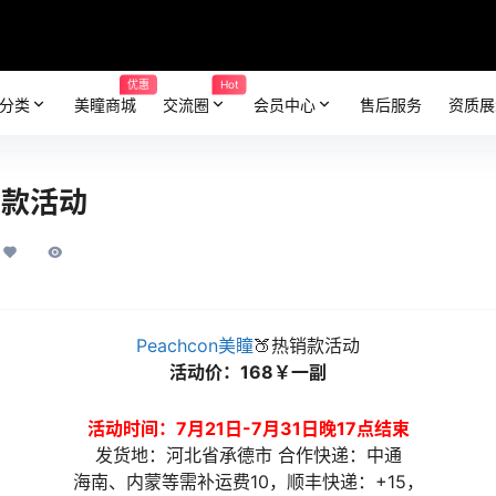
优惠
Hot
分类
美瞳商城
交流圈
会员中心
售后服务
资质展
销款活动
Peachcon美瞳
🍑热销款活动
活动价：168￥一副
活动时间：7月21日-7月31日晚17点结束
发货地：河北省承德市 合作快递：中通
海南、内蒙等需补运费10，顺丰快递：+15，