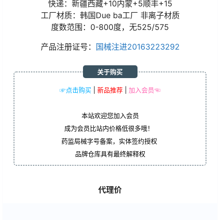
快递：新疆西藏+10内蒙+5顺丰+15
工厂材质：韩国Due ba工厂 非离子材质
度数范围：0-800度，无525/575
产品注册证号：
国械注进20163223292
关于购买
☞点击购买
|
新品推荐
|
加入会员☜
本站欢迎您加入会员
成为会员比站内价格低很多哦！
药监局械字号备案，实体签约授权
品牌仓库具有最终解释权
代理价