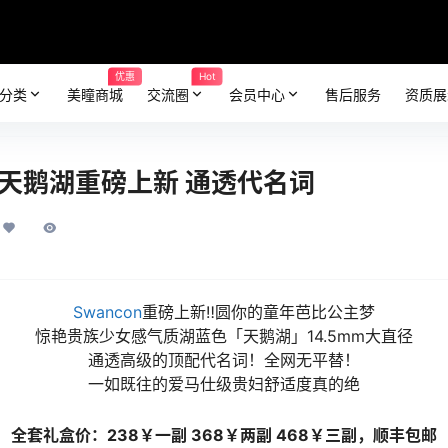
优惠
Hot
分类
美瞳商城
交流圈
会员中心
售后服务
资质展
直径天鹅湖重磅上新 通透代名词
Swancon
重磅上新‼圆你的童年芭比公主梦
惊艳贵族少女感气质湖蓝色「天鹅湖」14.5mm大直径
通透高级的顶配代名词！全网无平替！
一如既往的爱马仕级贵妇舒适度真的绝
全套礼盒价：238￥一副 368￥两副 468￥三副，顺丰包邮