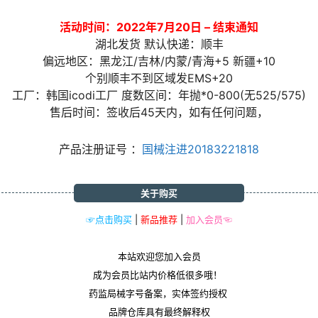
活动时间：2022年7月20日 – 结束通知
湖北发货 默认快递：顺丰
偏远地区：黑龙江/吉林/内蒙/青海+5 新疆+10
个别顺丰不到区域发EMS+20
工厂：韩国icodi工厂 度数区间：年抛*0-800(无525/575)
售后时间：签收后45天内，如有任何问题，
产品注册证号 ：
国械注进20183221818
关于购买
☞点击购买
|
新品推荐
|
加入会员☜
本站欢迎您加入会员
成为会员比站内价格低很多哦！
药监局械字号备案，实体签约授权
品牌仓库具有最终解释权