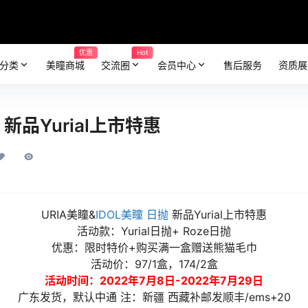
优惠
Hot
分类
美瞳商城
交流圈
会员中心
售后服务
资质展
抛 新品Yurial上市特惠
URIA美瞳&
IDOL美瞳
日抛
新品Yurial上市特惠
活动款：Yurial日抛+ Roze日抛
优惠：限时特价+购买满一盒赠送熊猫毛巾
活动价：97/1盒，174/2盒
活动时间：2022年7月8日-2022年7月29日
广东发货，默认中通 注：新疆 西藏补邮发顺丰/ems+20