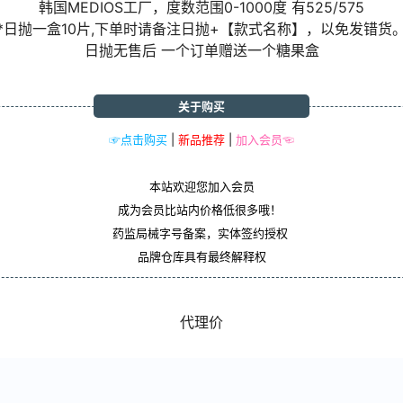
韩国MEDIOS工厂，度数范围0-1000度 有525/575
*日抛一盒10片,下单时请备注日抛+【款式名称】，以免发错货
日抛无售后 一个订单赠送一个糖果盒
关于购买
☞点击购买
|
新品推荐
|
加入会员☜
本站欢迎您加入会员
成为会员比站内价格低很多哦！
药监局械字号备案，实体签约授权
品牌仓库具有最终解释权
代理价