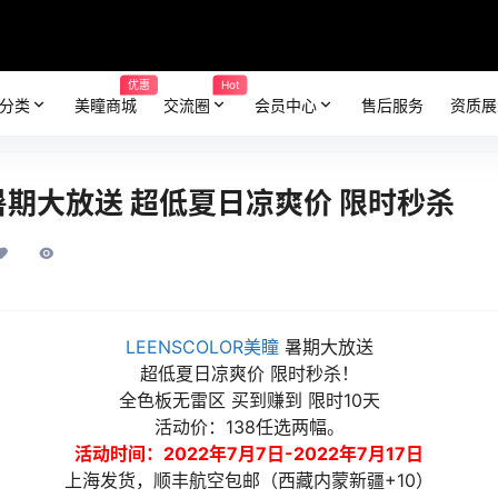
优惠
Hot
分类
美瞳商城
交流圈
会员中心
售后服务
资质展
R 暑期大放送 超低夏日凉爽价 限时秒杀
LEENSCOLOR美瞳
暑期大放送
超低夏日凉爽价 限时秒杀！
全色板无雷区 买到赚到 限时10天
活动价：138任选两幅。
活动时间：2022年7月7日-2022年7月17日
上海发货，顺丰航空包邮️（西藏内蒙新疆+10）