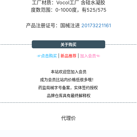
工厂材质：Vocol工厂 含硅水凝胶
度数范围：0-1000度，有525/575
产品注册证号：国械注进
20173221161
关于购买
☞点击购买
|
新品推荐
|
加入会员☜
本站欢迎您加入会员
成为会员比站内价格低很多哦！
药监局械字号备案，实体签约授权
品牌仓库具有最终解释权
代理价