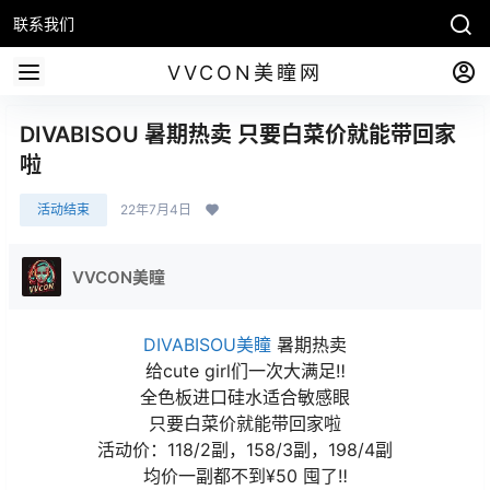
联系我们
VVCON美瞳网
DIVABISOU 暑期热卖 只要白菜价就能带回家
啦
活动结束
22年7月4日
VVCON美瞳
DIVABISOU美瞳
暑期热卖
给cute girl们一次大满足‼
全色板进口硅水适合敏感眼
只要白菜价就能带回家啦
活动价：118/2副，158/3副，198/4副
均价一副都不到¥50 囤了‼