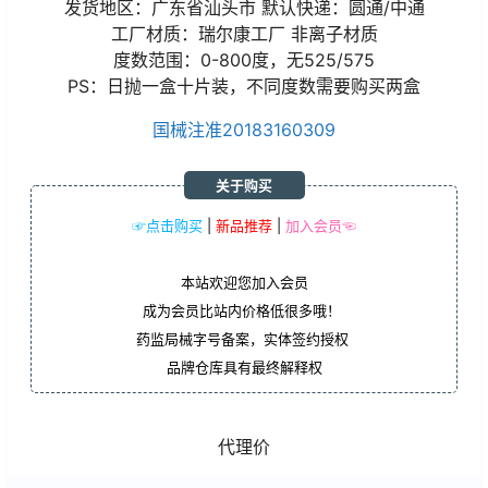
发货地区：广东省汕头市 默认快递：圆通/中通
工厂材质：瑞尔康工厂 非离子材质
度数范围：0-800度，无525/575
PS：日抛一盒十片装，不同度数需要购买两盒
国械注准20183160309
关于购买
☞点击购买
|
新品推荐
|
加入会员☜
本站欢迎您加入会员
成为会员比站内价格低很多哦！
药监局械字号备案，实体签约授权
品牌仓库具有最终解释权
代理价