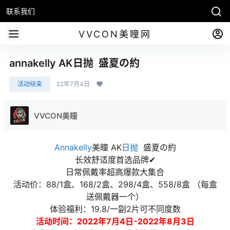
联系我们
VVCON美瞳网
annakelly AK日抛 盛夏の約
活动结束
22年7月4日
VVCON美瞳
Annakelly
美瞳 AK
日抛
盛夏の約
长效舒适度首选品牌✔
日常佩戴率超高爆款大集合
活动价：88/1盒、168/2盒、298/4盒、558/8盒 （每盒
送佩戴器一个）
体验福利：19.8/一副2片可不同度数
活动时间：2022年7月4日-2022年8月3日