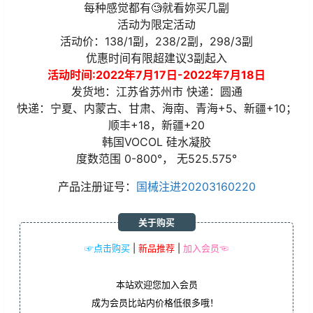
每种感觉都有🧐就看妳买几副
活动为限定活动
活动价：138/1副，238/2副，298/3副
优惠时间有限超建议3副起入
活动时间:2022年7月17日-2022年7月18日
发货地：江苏省苏州市 快递：圆通
快递：宁夏、内蒙古、甘肃、海南、青海+5、新疆+10；
顺丰+18，新疆+20
韩国VOCOL 硅水凝胶
度数范围 0-800°， 无525.575°
产品注册证号：
国械注进20203160220
关于购买
☞点击购买
|
新品推荐
|
加入会员☜
本站欢迎您加入会员
成为会员比站内价格低很多哦！