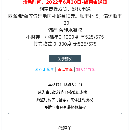
活动时间：2022年6月30日-结束会通知
河南商丘发货：默认申通
西藏/新疆等偏远地区补邮费10元。顺丰补15，偏远顺丰
+20
韩产 含硅水凝胶
小财神、小福星0-1000度 有525/575
其它款式 0-800度 无525/575
关于购买
☞点击购买
|
新品推荐
|
加入会员☜
本站欢迎您加入会员
成为会员比站内价格低很多哦！
药监局械字号备案，实体签约授权
品牌仓库具有最终解释权
代理价