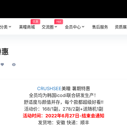
优惠
Hot
分类
美瞳商城
交流圈
会员中心
售后服务
资质展
特惠
CRUSHSEE
美瞳 暑期特惠
全员均为韩国icodi联合研发生产！
舒适度与颜值并存，每个款都超级好看‼
活动价：168/1副，278/2副+送随机1副
活动时间：2022年6月27日-结束会通知
发货地：安徽 快递：顺丰