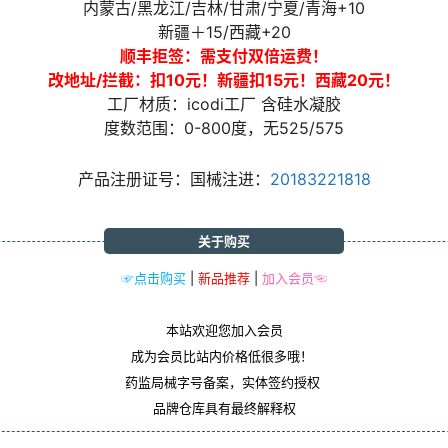
内蒙古/黑龙江/吉林/甘肃/宁夏/青海+10
新疆＋15/西藏+20
顺丰拒签：需支付双倍运费！
改地址/拦截：扣10元！新疆扣15元！西藏20元！
工厂材质：icodi工厂 含硅水凝胶
度数范围：0-800度，无525/575
产品注册证号：国械注进：
20183221818
关于购买
☞点击购买
|
新品推荐
|
加入会员☜
本站欢迎您加入会员
成为会员比站内价格低很多哦！
药监局械字号备案，实体签约授权
品牌仓库具有最终解释权