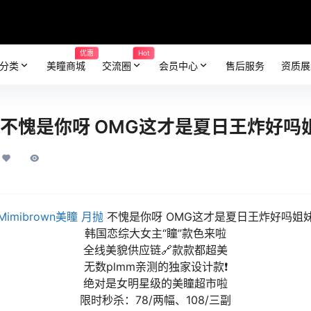
优惠
Hot
分类
美瞳商城
交流圈
会员中心
售后服务
资质展
月抛 不愧是你呀 OMG这才是夏日王炸好吗
Mimibrown美瞳
月抛
不愧是你呀 OMG这才是夏日王炸好吗姐
韩国恋综大女主“瞳”款色来啦
全线美貌供应链🔗款款都超美
无数plmm亲测的独家设计款❗
绝对是女明星级的美瞳超市啦
限时秒杀：78/两幅、108/三副