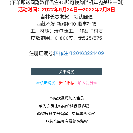
(下单即送同副数伴侣盒+5即可换购随机年抛美瞳一副)
活动时间：2022年6月24日—2022年7月8日
吉林长春发货，默认圆通
西藏不发 新疆补10 顺丰补15
工厂材质：瑞尔康工厂 非离子材质
度数范围：0-800度，无525/575
注册证编号:
国械注准20163221409
关于购买
☞点击购买
|
新品推荐
|
加入会员☜
本站欢迎您加入会员
成为会员比站内价格低很多哦！
药监局械字号备案，实体签约授权
品牌仓库具有最终解释权