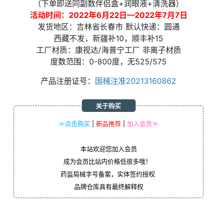
（下单即送同副数伴侣盒+润眼液+清洗器）
活动时间：2022年6月22日—2022年7月7日
发货地区：吉林省长春市 默认快递：圆通
西藏不发，新疆补10，顺丰补15
工厂材质：康视达/海普宁工厂 非离子材质
度数范围：0-800度，无525/575
产品注册证号：
国械注准20213160862
关于购买
☞点击购买
|
新品推荐
|
加入会员☜
本站欢迎您加入会员
成为会员比站内价格低很多哦！
药监局械字号备案，实体签约授权
品牌仓库具有最终解释权