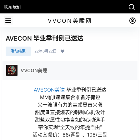
联系我们
VVCON美瞳网
AVECON 毕业季刊例已送达
活动结束
22年6月22日
VVCON美瞳
AVECON美瞳
毕业季刊例已送达
MM们❗速速集合准备好荷包
又一波强有力的美颜暴击来袭
甜度🍫直接爆表的韩师心机设计
甜盐双属性切换自如的心动选手
带你实现“全天候的年抛自由”
活动套餐价：88/两副 、108/三副