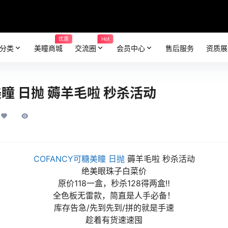
优惠
Hot
分类
美瞳商城
交流圈
会员中心
售后服务
资质展
美瞳 日抛 薅羊毛啦 秒杀活动
COFANCY可糖美瞳
日抛
薅羊毛啦 秒杀活动
绝美眼珠子白菜价
原价118一盒，秒杀128得两盒‼
全色板无雷款，简直是人手必备！
库存告急/先到先到/拼的就是手速
趁着有货速速囤