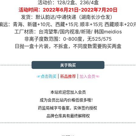
活动价：128/2盒、236/4盒
活动时间：2022年6月21日-2022年7月20日
发货：默认韵达/中通快递（湖南长沙仓发）
偏远：青海、新疆+10元、西藏+15元 顺丰+15元 西藏顺丰+20
工厂材质：台湾望隼/国内视准/昕琦/ 韩国meidios
非离子度数范围：0-800度，无525/575
日抛一盒十片装，不拆盒，不同度数需要购买两盒
关于购买
☞点击购买
|
新品推荐
|
加入会员☜
本站欢迎您加入会员
成为会员比站内价格低很多哦！
药监局械字号备案，实体签约授权
品牌仓库具有最终解释权