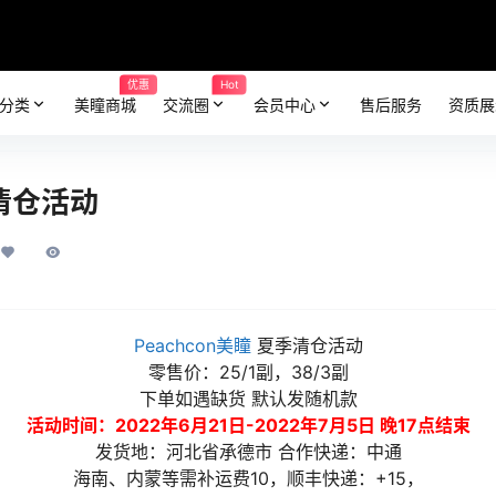
优惠
Hot
分类
美瞳商城
交流圈
会员中心
售后服务
资质展
季清仓活动
Peachcon美瞳
夏季清仓活动
零售价：25/1副，38/3副
下单如遇缺货 默认发随机款
活动时间：2022年6月21日-2022年7月5日 晚17点结束
发货地：河北省承德市 合作快递：中通
海南、内蒙等需补运费10，顺丰快递：+15，