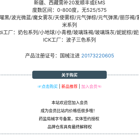
新疆、西藏需补20发顺丰或EMS
度数区间：0-800度，无525/575
光曜黑/波光微蓝/魔女雾灰/天使雾棕/元气弹棕/元气弹黑/丽莎褐
米系列
odi工厂：奶包系列/小地球/小青橙/玻璃珠褐/玻璃珠灰/妮妮棕/
ICK工厂：波子三色系列
产品注册证号：国械注进
20173220605
关于购买
☞点击购买
|
新品推荐
|
加入会员☜
本站欢迎您加入会员
成为会员比站内价格低很多哦！
药监局械字号备案，实体签约授权
品牌仓库具有最终解释权