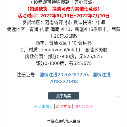
+10元即可换购爆款「芝心波波」
（如遇缺货，换购可改为其他任意款）
活动时间：2022年6月19日-2022年7月10日
发货地区：河南省开封市 默认快递：中通
偏远地区：青海 内蒙 海南 补10，新疆补15发顺丰，西藏
＋20只发邮政
顺丰：普通地区＋10 偏远15
工厂材质：icodi/vocol/ick工厂 含硅水凝胶
度数范围：部分0-800度，无525/575
部分0-1000度，有525/575
注册证号：
国械注进20203160220
、
国械注进
20183221818
关于购买
☞点击购买
|
新品推荐
|
加入会员☜
本站欢迎您加入会员