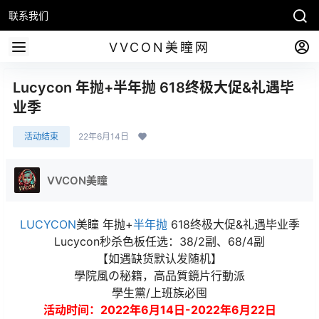
联系我们
VVCON美瞳网
Lucycon 年抛+半年抛 618终极大促&礼遇毕
业季
活动结束
22年6月14日
VVCON美瞳
LUCYCON
美瞳 年抛+
半年抛
618终极大促&礼遇毕业季
Lucycon秒杀色板任选：38/2副、68/4副
【如遇缺货默认发随机】
學院風の秘籍，高品質鏡片行動派
學生黨/上班族必囤
活动时间：2022年6月14日-2022年6月22日