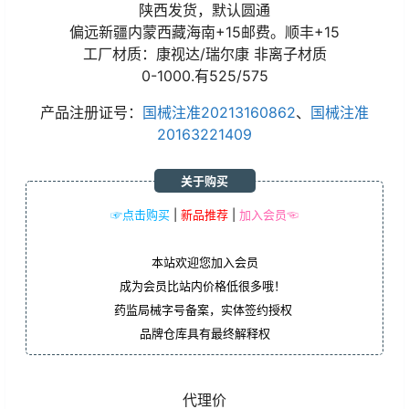
陕西发货，默认圆通
偏远新疆内蒙西藏海南+15邮费。顺丰+15
工厂材质：康视达/瑞尔康 非离子材质
0-1000.有525/575
产品注册证号：
国械注准20213160862
、
国械注准
20163221409
关于购买
☞点击购买
|
新品推荐
|
加入会员☜
本站欢迎您加入会员
成为会员比站内价格低很多哦！
药监局械字号备案，实体签约授权
品牌仓库具有最终解释权
代理价