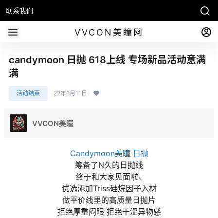
联系我们
VVCON美瞳网
candymoon 日抛 618上线 专场新品活动意满
满
活动结束
22年6月11日
VVCON美瞳
Candymoon美瞳
日抛
筹备了N久的日抛线
终于和大家见面啦⸜
优选添加Triss硅烷因子入材
做平价线里的高质量日抛片
拒绝厚重闷眼 拒绝干涩异物感