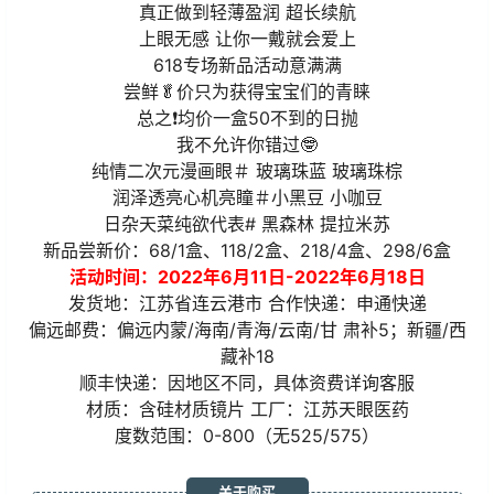
真正做到轻薄盈润 超长续航
上眼无感 让你一戴就会爱上
618专场新品活动意满满
尝鲜🥬价只为获得宝宝们的青睐
总之❗均价一盒50不到的日抛
我不允许你错过🤓
纯情二次元漫画眼＃ 玻璃珠蓝 玻璃珠棕
润泽透亮心机亮瞳＃小黑豆 小咖豆
日杂天菜纯欲代表# 黑森林 提拉米苏
新品尝新价：68/1盒、118/2盒、218/4盒、298/6盒
活动时间：2022年6月11日-2022年6月18日
发货地：江苏省连云港市 合作快递：申通快递
偏远邮费：偏远内蒙/海南/青海/云南/甘 肃补5；新疆/西
藏补18
顺丰快递：因地区不同，具体资费详询客服
材质：含硅材质镜片 工厂：江苏天眼医药
度数范围：0-800（无525/575）
关于购买