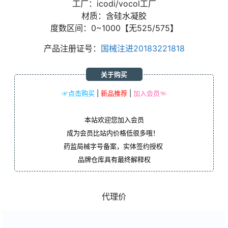
工厂：icodi/vocol工厂
材质：含硅水凝胶
度数区间：0~1000【无525/575】
产品注册证号：
国械注进20183221818
关于购买
☞点击购买
|
新品推荐
|
加入会员☜
本站欢迎您加入会员
成为会员比站内价格低很多哦！
药监局械字号备案，实体签约授权
品牌仓库具有最终解释权
代理价