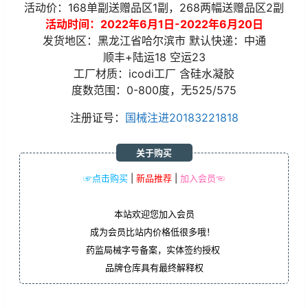
活动价：168单副送赠品区1副，268两幅送赠品区2副
活动时间：2022年6月1日-2022年6月20日
发货地区：黑龙江省哈尔滨市 默认快递：中通
顺丰+陆运18 空运23
工厂材质：icodi工厂 含硅水凝胶
度数范围：0-800度，无525/575
注册证号：
国械注进20183221818
关于购买
☞点击购买
|
新品推荐
|
加入会员☜
本站欢迎您加入会员
成为会员比站内价格低很多哦！
药监局械字号备案，实体签约授权
品牌仓库具有最终解释权