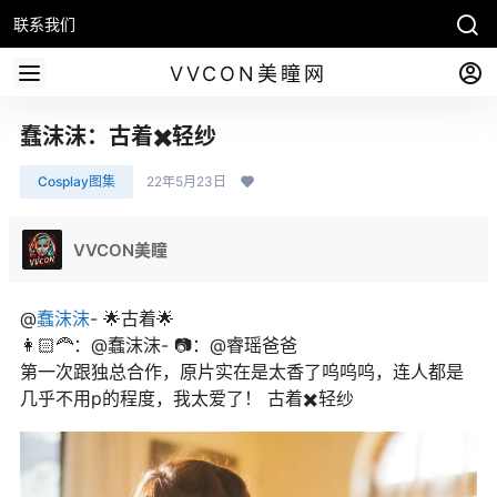
联系我们
VVCON美瞳网
蠢沫沫：古着✖️轻纱
Cosplay图集
22年5月23日
VVCON美瞳
@
蠢沫沫
- 🌟古着🌟
👩🏻🦰：@蠢沫沫- 📷：@睿瑶爸爸
第一次跟独总合作，原片实在是太香了呜呜呜，连人都是
几乎不用p的程度，我太爱了！ 古着✖️轻纱