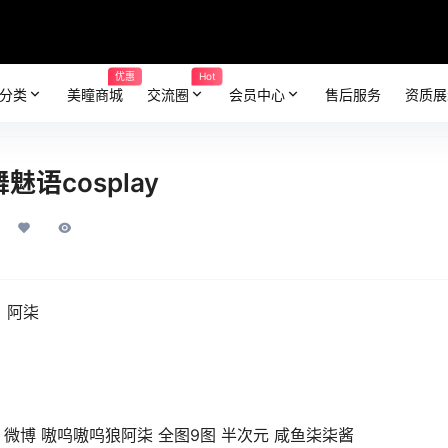
优惠
Hot
分类
美瞳商城
交流圈
会员中心
售后服务
资质展
语cosplay
：阿柒
 微博 嗷呜嗷呜狼阿柒 全图9图 半次元 咸鱼柒柒酱