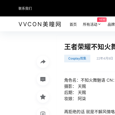
联系我们
NEW
VVCON美瞳网
首页
所有活动
品牌
王者荣耀不知火舞魅
Cosplay图集
22年4月9日
角色名：不知火舞魅语 CN
摄影： 天赐
后期： 天赐
妆娘： 阿柒
再拒绝的话 就是不解风情咯