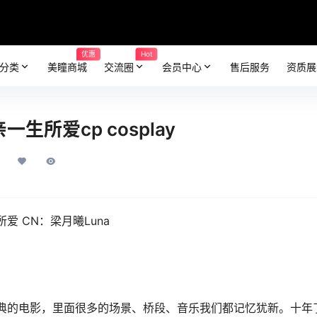
优惠
Hot
分类
美瞳商城
交流圈
会员中心
售后服务
资质展
生所爱cp cosplay
所爱 CN：梁月曦Luna
典的电影，里面很多的场景、桥段、音乐我们都记忆犹新。十年