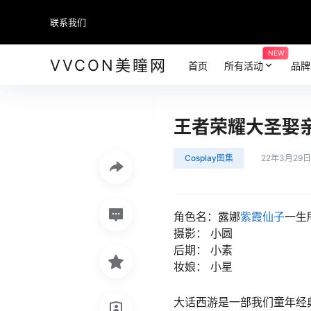
联系我们
NEW
VVCON美瞳网
首页
所有活动
品牌
王者荣耀大圣娶亲一
Cosplay图集
22年3月29日
角色名：露娜
紫霞仙子
一生
摄影： 小圆
后期： 小素
妆娘： 小星
大话西游是一部我们童年经