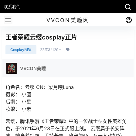
联系我们
VVCON美瞳网
王者荣耀云缨cosplay正片
Cosplay图集
22年3月29日
VVCON美瞳
角色名：云缨 CN：梁月曦Luna
摄影： 小圆
后期： 小星
妆娘： 小素
云缨，腾讯手游《王者荣耀》中的一位战士型女性英雄角
色，于2021年6月23日在正式服上线。 云缨属于长安阵
营，她身着红衣，手持长枪，攻守兼备，有一套动如掠