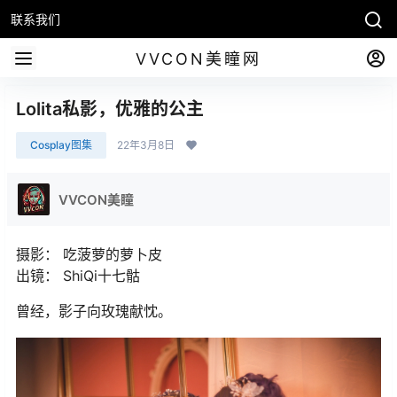
联系我们
VVCON美瞳网
Lolita私影，优雅的公主
Cosplay图集
22年3月8日
VVCON美瞳
摄影： 吃菠萝的萝卜皮
出镜： ShiQi十七骷
曾经，影子向玫瑰献忱。