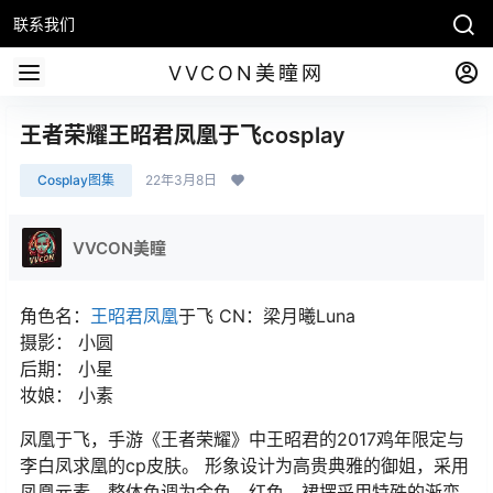
联系我们
VVCON美瞳网
王者荣耀王昭君凤凰于飞cosplay
Cosplay图集
22年3月8日
VVCON美瞳
角色名：
王昭君
凤凰
于飞 CN：梁月曦Luna
摄影： 小圆
后期： 小星
妆娘： 小素
凤凰于飞，手游《王者荣耀》中王昭君的2017鸡年限定与
李白凤求凰的cp皮肤。 形象设计为高贵典雅的御姐，采用
凤凰元素，整体色调为金色，红色，裙摆采用特殊的渐变