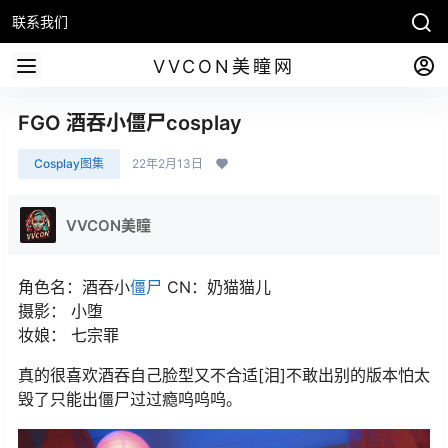
联系我们
VVCON美瞳网
FGO 酒吞小僵尸cosplay
Cosplay图集
22年2月13日
VVCON美瞳
角色名：酒吞小
僵尸
CN：奶猫猫儿
摄影： 小堕
妆娘： 七宗罪
真的很喜欢酒吞自己脸型又不合适[泪]不敢出别的版本怕太
毁了只能出僵尸过过瘾呜呜呜。