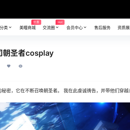
优惠
Hot
分类
美瞳商城
交流圈
会员中心
售后服务
资质展
圣者cosplay
的秘密，它在不断召唤朝圣者。 我在此虔诚祷告，并带他们穿越