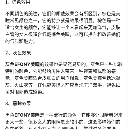
1、棕色效果
不同颜色的美瞳，它们的佩戴效果会有所区别，棕色是美
瞳常见颜色之一，它的特点就是效果很明显，棕色是一种
适合女生的颜色，它能够让一个人看起来更加洋气，皮肤
白皙的女人很适合佩戴棕色美瞳，这可以提升和改善她们
的气质和魅力。
2、灰色效果
灰色
EFONY美瞳
的效果也是显然易见的，灰色是一种比较
特别的颜色，它能够给周围人带来一种迷离和忧郁的感
觉，灰色美瞳适合皮肤白的用户佩戴，灰色美瞳包括冰凝
灰、火山灰等，在佩戴美瞳之前应当洗干净双手，避免细
菌对眼部造成感染。
3、黑瞳效果
黑色
EFONY美瞳
是一种流行的颜色，它能够让眼睛看起来
更大一些，很多女人的眼睛是比较小的，这会影响她们的
外在形象，有不少女人为了眼睛变大，尝试过各种方法，