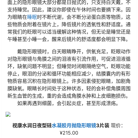
面上的隐形眼镜大部分都是日抛式的，只支持白天戴，不
支持睡觉。因此，建议你即使在午休时间也要摘下来。因
为眼睛在
睡眠
时不断代谢，会不断分泌蛋白质等物质，这
些物质会附着在镜片上，降低镜片的透氧性和舒适度。通
常我们的眨眼可以适当缓解这种情况，但无论是睡觉还是
午睡甚至小睡一会，醒来后镜片的舒适度都会明显下降。
戴隐形眼镜时，白天眼睛睁开，供氧充足，眨眼动作
对隐形眼镜与角膜之间的泪液有引流作用，可促进泪液循
环，缺氧问题不明显；但睡觉时闭眼隔绝空气，眨眼功能
停止，眼泪的分泌和循环功能相应减少，结膜囊内的有形
物质容易沉积在隐形眼镜上。许多因素侵犯眼睛，加剧角
膜缺氧。眼睛长时间处于这种状态，轻的会补偿角膜周围
新生血管的生成，重的会造成角膜水肿和上皮细胞损伤。
如果再遇到细菌，会引起炎症，甚至形成溃疡。
视康水润日夜型硅
水凝胶
月抛隐形眼镜
3片装
现价：
¥215.00